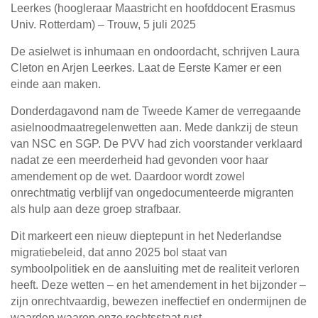
Leerkes (hoogleraar Maastricht en hoofddocent Erasmus
Univ. Rotterdam) – Trouw, 5 juli 2025
De asielwet is inhumaan en ondoordacht, schrijven Laura
Cleton en Arjen Leerkes. Laat de Eerste Kamer er een
einde aan maken.
Donderdagavond nam de Tweede Kamer de verregaande
asielnoodmaatregelenwetten aan. Mede dankzij de steun
van NSC en SGP. De PVV had zich voorstander verklaard
nadat ze een meerderheid had gevonden voor haar
amendement op de wet. Daardoor wordt zowel
onrechtmatig verblijf van ongedocumenteerde migranten
als hulp aan deze groep strafbaar.
Dit markeert een nieuw dieptepunt in het Nederlandse
migratiebeleid, dat anno 2025 bol staat van
symboolpolitiek en de aansluiting met de realiteit verloren
heeft. Deze wetten – en het amendement in het bijzonder –
zijn onrechtvaardig, bewezen ineffectief en ondermijnen de
waarden waarop onze rechtsstaat rust.