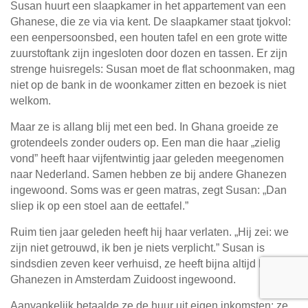
Susan huurt een slaapkamer in het appartement van een
Ghanese, die ze via via kent. De slaapkamer staat tjokvol:
een eenpersoonsbed, een houten tafel en een grote witte
zuurstoftank zijn ingesloten door dozen en tassen. Er zijn
strenge huisregels: Susan moet de flat schoonmaken, mag
niet op de bank in de woonkamer zitten en bezoek is niet
welkom.
Maar ze is allang blij met een bed. In Ghana groeide ze
grotendeels zonder ouders op. Een man die haar „zielig
vond” heeft haar vijfentwintig jaar geleden meegenomen
naar Nederland. Samen hebben ze bij andere Ghanezen
ingewoond. Soms was er geen matras, zegt Susan: „Dan
sliep ik op een stoel aan de eettafel.”
Ruim tien jaar geleden heeft hij haar verlaten. „Hij zei: we
zijn niet getrouwd, ik ben je niets verplicht.” Susan is
sindsdien zeven keer verhuisd, ze heeft bijna altijd bij
Ghanezen in Amsterdam Zuidoost ingewoond.
Aanvankelijk betaalde ze de huur uit eigen inkomsten: ze