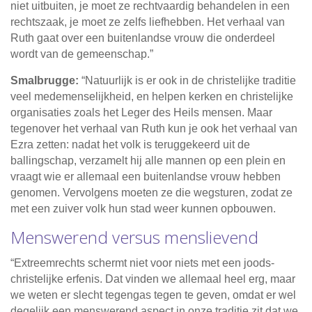
niet uitbuiten, je moet ze rechtvaardig behandelen in een
rechtszaak, je moet ze zelfs liefhebben. Het verhaal van
Ruth gaat over een buitenlandse vrouw die onderdeel
wordt van de gemeenschap.”
Smalbrugge:
“Natuurlijk is er ook in de christelijke traditie
veel medemenselijkheid, en helpen kerken en christelijke
organisaties zoals het Leger des Heils mensen. Maar
tegenover het verhaal van Ruth kun je ook het verhaal van
Ezra zetten: nadat het volk is teruggekeerd uit de
ballingschap, verzamelt hij alle mannen op een plein en
vraagt wie er allemaal een buitenlandse vrouw hebben
genomen. Vervolgens moeten ze die wegsturen, zodat ze
met een zuiver volk hun stad weer kunnen opbouwen.
Menswerend versus menslievend
“Extreemrechts schermt niet voor niets met een joods-
christelijke erfenis. Dat vinden we allemaal heel erg, maar
we weten er slecht tegengas tegen te geven, omdat er wel
degelijk een menswerend aspect in onze traditie zit dat we