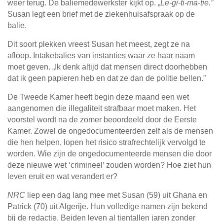
weer terug. De baliemedewerkster kijkt op. „
Le-gi-ti-ma-tie.”
Susan legt een brief met de ziekenhuisafspraak op de
balie.
Dit soort plekken vreest Susan het meest, zegt ze na
afloop. Intakebalies van instanties waar ze haar naam
moet geven. „Ik denk altijd dat mensen direct doorhebben
dat ik geen papieren heb en dat ze dan de politie bellen.”
De Tweede Kamer heeft begin deze maand een wet
aangenomen die illegaliteit strafbaar moet maken. Het
voorstel wordt na de zomer beoordeeld door de Eerste
Kamer. Zowel de ongedocumenteerden zelf als de mensen
die hen helpen, lopen het risico strafrechtelijk vervolgd te
worden. Wie zijn de ongedocumenteerde mensen die door
deze nieuwe wet ‘crimineel’ zouden worden? Hoe ziet hun
leven eruit en wat verandert er?
NRC
liep een dag lang mee met Susan (59) uit Ghana en
Patrick (70) uit Algerije. Hun volledige namen zijn bekend
bij de redactie. Beiden leven al tientallen jaren zonder