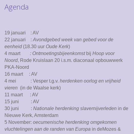
Agenda
19 januari : AV
22 januari :
Avondgebed week van gebed voor de
eenheid
(18.30 uur
Oude Kerk
)
4 maart
: Ontmoetingsbijeenkomst
bij
Hoop voor
Noord
, Rode Kruislaan 20 i.s.m. diaconaal opbouwwerk
PKA-Noord
16 maart : AV
4 mei : Vesper t.g.v.
herdenken oorlog en vrijheid
vieren
(in de Waalse kerk)
11 maart : AV
15 juni : AV
30 juni :
Nationale herdenking slavernijverleden
in de
Nieuwe Kerk, Amsterdam
5 November:
oecumenische
herdenking omgekomen
vluchtelingen aan de randen van Europa
in deMozes &