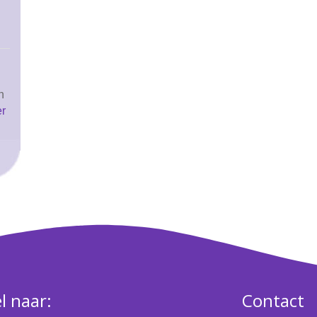
n
er
l naar:
Contact