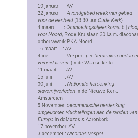
19 januari : AV
22 januari :
Avondgebed week van gebed
voor de eenheid
(18.30 uur
Oude Kerk
)
4 maart
: Ontmoetingsbijeenkomst
bij
Hoo
voor Noord
, Rode Kruislaan 20 i.s.m. diacona
opbouwwerk PKA-Noord
16 maart : AV
4 mei : Vesper t.g.v.
herdenken oorlog e
vrijheid vieren
(in de Waalse kerk)
11 maart : AV
15 juni : AV
30 juni :
Nationale herdenking
slavernijverleden
in de Nieuwe Kerk,
Amsterdam
5 November:
oecumenische
herdenking
omgekomen vluchtelingen aan de randen van
Europa
in deMozes & Aaronkerk
17 november: AV
3 december :
Nicolaas Vesper