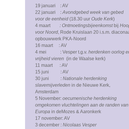
19 januari : AV
22 januari :
Avondgebed week van gebed
voor de eenheid
(18.30 uur
Oude Kerk
)
4 maart
: Ontmoetingsbijeenkomst
bij
Hoo
voor Noord
, Rode Kruislaan 20 i.s.m. diacona
opbouwwerk PKA-Noord
16 maart : AV
4 mei : Vesper t.g.v.
herdenken oorlog e
vrijheid vieren
(in de Waalse kerk)
11 maart : AV
15 juni : AV
30 juni :
Nationale herdenking
slavernijverleden
in de Nieuwe Kerk,
Amsterdam
5 November:
oecumenische
herdenking
omgekomen vluchtelingen aan de randen van
Europa
in deMozes & Aaronkerk
17 november: AV
3 december :
Nicolaas Vesper