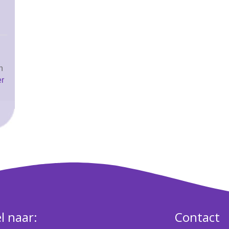
n
er
l naar:
Contact