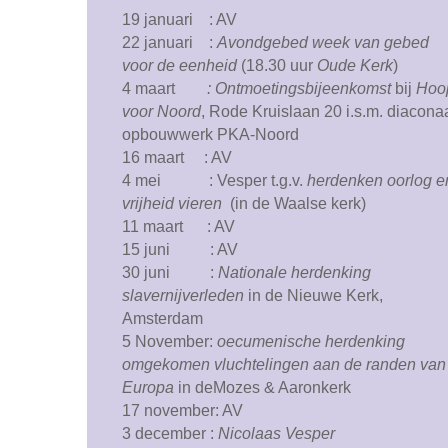
19 januari : AV
22 januari :
Avondgebed week van gebed
voor de eenheid
(18.30 uur
Oude Kerk
)
4 maart
: Ontmoetingsbijeenkomst
bij
Hoo
voor Noord
, Rode Kruislaan 20 i.s.m. diacona
opbouwwerk PKA-Noord
16 maart : AV
4 mei : Vesper t.g.v.
herdenken oorlog e
vrijheid vieren
(in de Waalse kerk)
11 maart : AV
15 juni : AV
30 juni :
Nationale herdenking
slavernijverleden
in de Nieuwe Kerk,
Amsterdam
5 November:
oecumenische
herdenking
omgekomen vluchtelingen aan de randen van
Europa
in deMozes & Aaronkerk
17 november: AV
3 december :
Nicolaas Vesper