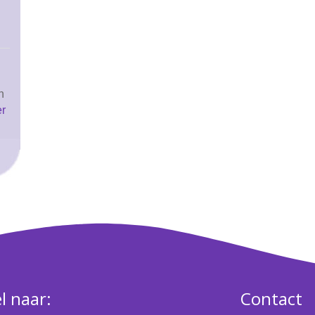
n
er
l naar:
Contact