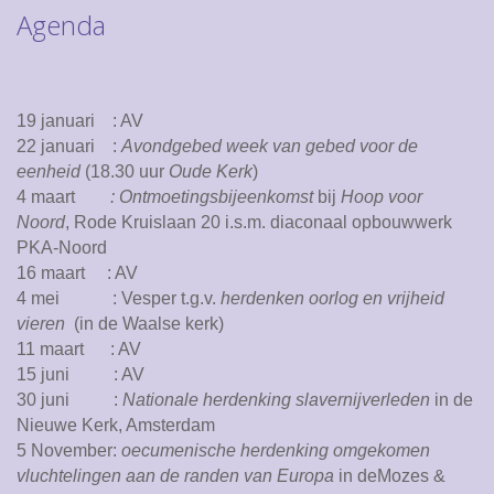
Agenda
19 januari : AV
22 januari :
Avondgebed week van gebed voor de
eenheid
(18.30 uur
Oude Kerk
)
4 maart
: Ontmoetingsbijeenkomst
bij
Hoop voor
Noord
, Rode Kruislaan 20 i.s.m. diaconaal opbouwwerk
PKA-Noord
16 maart : AV
4 mei : Vesper t.g.v.
herdenken oorlog en vrijheid
vieren
(in de Waalse kerk)
11 maart : AV
15 juni : AV
30 juni :
Nationale herdenking slavernijverleden
in de
Nieuwe Kerk, Amsterdam
5 November:
oecumenische
herdenking omgekomen
vluchtelingen aan de randen van Europa
in deMozes &