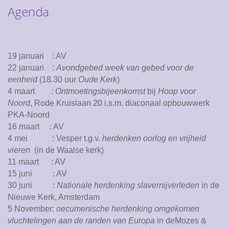
Agenda
19 januari : AV
22 januari :
Avondgebed week van gebed voor de
eenheid
(18.30 uur
Oude Kerk
)
4 maart
: Ontmoetingsbijeenkomst
bij
Hoop voor
Noord
, Rode Kruislaan 20 i.s.m. diaconaal opbouwwerk
PKA-Noord
16 maart : AV
4 mei : Vesper t.g.v.
herdenken oorlog en vrijheid
vieren
(in de Waalse kerk)
11 maart : AV
15 juni : AV
30 juni :
Nationale herdenking slavernijverleden
in de
Nieuwe Kerk, Amsterdam
5 November:
oecumenische
herdenking omgekomen
vluchtelingen aan de randen van Europa
in deMozes &