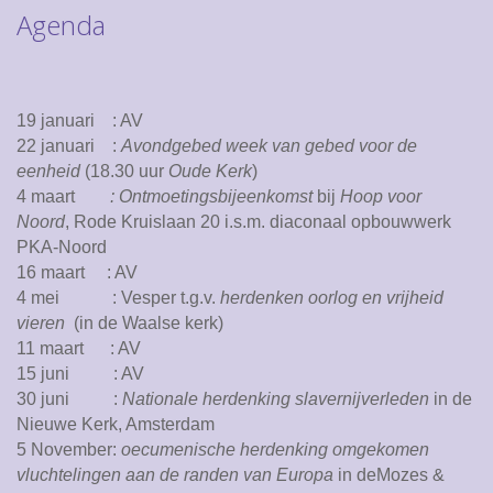
Agenda
19 januari : AV
22 januari :
Avondgebed week van gebed voor de
eenheid
(18.30 uur
Oude Kerk
)
4 maart
: Ontmoetingsbijeenkomst
bij
Hoop voor
Noord
, Rode Kruislaan 20 i.s.m. diaconaal opbouwwerk
PKA-Noord
16 maart : AV
4 mei : Vesper t.g.v.
herdenken oorlog en vrijheid
vieren
(in de Waalse kerk)
11 maart : AV
15 juni : AV
30 juni :
Nationale herdenking slavernijverleden
in de
Nieuwe Kerk, Amsterdam
5 November:
oecumenische
herdenking omgekomen
vluchtelingen aan de randen van Europa
in deMozes &