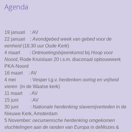
Agenda
19 januari : AV
22 januari :
Avondgebed week van gebed voor de
eenheid
(18.30 uur
Oude Kerk
)
4 maart
: Ontmoetingsbijeenkomst
bij
Hoop voor
Noord
, Rode Kruislaan 20 i.s.m. diaconaal opbouwwerk
PKA-Noord
16 maart : AV
4 mei : Vesper t.g.v.
herdenken oorlog en vrijheid
vieren
(in de Waalse kerk)
11 maart : AV
15 juni : AV
30 juni :
Nationale herdenking slavernijverleden
in de
Nieuwe Kerk, Amsterdam
5 November:
oecumenische
herdenking omgekomen
vluchtelingen aan de randen van Europa
in deMozes &