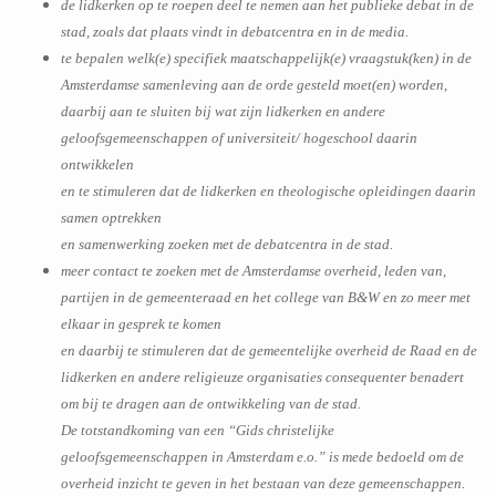
de lidkerken op te roepen deel te nemen aan het publieke debat in de
stad, zoals dat plaats vindt in debatcentra en in de media.
te bepalen welk(e) specifiek maatschappelijk(e) vraagstuk(ken) in de
Amsterdamse samenleving aan de orde gesteld moet(en) worden,
daarbij aan te sluiten bij wat zijn lidkerken en andere
geloofsgemeenschappen of universiteit/ hogeschool daarin
ontwikkelen
en te stimuleren dat de lidkerken en theologische opleidingen daarin
samen optrekken
en samenwerking zoeken met de debatcentra in de stad.
meer contact te zoeken met de Amsterdamse overheid, leden van,
partijen in de gemeenteraad en het college van B&W en zo meer met
elkaar in gesprek te komen
en daarbij te stimuleren dat de gemeentelijke overheid de Raad en de
lidkerken en andere religieuze organisaties consequenter benadert
om bij te dragen aan de ontwikkeling van de stad.
De totstandkoming van een “Gids christelijke
geloofsgemeenschappen in Amsterdam e.o.” is mede bedoeld om de
overheid inzicht te geven in het bestaan van deze gemeenschappen.