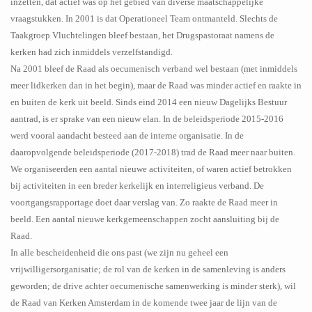
inzetten, dat actief was op het gebied van diverse maatschappelijke
vraagstukken. In 2001 is dat Operationeel Team ontmanteld. Slechts de
Taakgroep Vluchtelingen bleef bestaan, het Drugspastoraat namens de
kerken had zich inmiddels verzelfstandigd.
Na 2001 bleef de Raad als oecumenisch verband wel bestaan (met inmiddels
meer lidkerken dan in het begin), maar de Raad was minder actief en raakte in
en buiten de kerk uit beeld. Sinds eind 2014 een nieuw Dagelijks Bestuur
aantrad, is er sprake van een nieuw elan. In de beleidsperiode 2015-2016
werd vooral aandacht besteed aan de interne organisatie. In de
daaropvolgende beleidsperiode (2017-2018) trad de Raad meer naar buiten.
We organiseerden een aantal nieuwe activiteiten, of waren actief betrokken
bij activiteiten in een breder kerkelijk en interreligieus verband. De
voortgangsrapportage doet daar verslag van. Zo raakte de Raad meer in
beeld. Een aantal nieuwe kerkgemeenschappen zocht aansluiting bij de
Raad.
In alle bescheidenheid die ons past (we zijn nu geheel een
vrijwilligersorganisatie; de rol van de kerken in de samenleving is anders
geworden; de drive achter oecumenische samenwerking is minder sterk), wil
de Raad van Kerken Amsterdam in de komende twee jaar de lijn van de