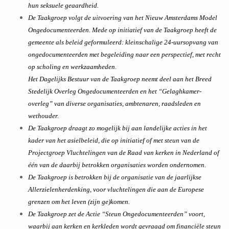
hun seksuele geaardheid.
De Taakgroep volgt de uitvoering van het Nieuw Amsterdams Model
Ongedocumenteerden. Mede op initiatief van de Taakgroep heeft de
gemeente als beleid geformuleerd: kleinschalige 24-uursopvang van
ongedocumenteerden met begeleiding naar een perspectief, met recht
op scholing en werkzaamheden.
Het Dagelijks Bestuur van de Taakgroep neemt deel aan het Breed
Stedelijk Overleg Ongedocumenteerden en het “Gelaghkamer-
overleg” van diverse organisaties, ambtenaren, raadsleden en
wethouder.
De Taakgroep draagt zo mogelijk bij aan landelijke acties in het
kader van het asielbeleid, die op initiatief of met steun van de
Projectgroep Vluchtelingen van de Raad van kerken in Nederland of
één van de daarbij betrokken organisaties worden ondernomen.
De Taakgroep is betrokken bij de organisatie van de jaarlijkse
Allerzielenherdenking, voor vluchtelingen die aan de Europese
grenzen om het leven (zijn ge)komen.
De Taakgroep zet de Actie “Steun Ongedocumenteerden” voort,
waarbij aan kerken en kerkleden wordt gevraagd om financiële steun