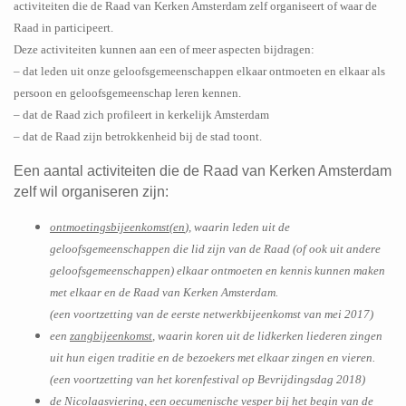
activiteiten die de Raad van Kerken Amsterdam zelf organiseert of waar de
Raad in participeert.
Deze activiteiten kunnen aan een of meer aspecten bijdragen:
– dat leden uit onze geloofsgemeenschappen elkaar ontmoeten en elkaar als
persoon en geloofsgemeenschap leren kennen.
– dat de Raad zich profileert in kerkelijk Amsterdam
– dat de Raad zijn betrokkenheid bij de stad toont.
Een aantal activiteiten die de Raad van Kerken Amsterdam
zelf wil organiseren zijn:
ontmoetingsbijeenkomst(en
), waarin leden uit de
geloofsgemeenschappen die lid zijn van de Raad (of ook uit andere
geloofsgemeenschappen) elkaar ontmoeten en kennis kunnen maken
met elkaar en de Raad van Kerken Amsterdam.
(een voortzetting van de eerste netwerkbijeenkomst van mei 2017)
een
zangbijeenkomst
, waarin koren uit de lidkerken liederen zingen
uit hun eigen traditie en de bezoekers met elkaar zingen en vieren.
(een voortzetting van het korenfestival op Bevrijdingsdag 2018)
de
Nicolaasviering
, een oecumenische vesper bij het begin van de