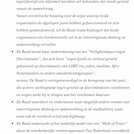
tegelijkertijd een informeel karakter wil behouden, dat wordt gevoed
vanuit de samenleving.
Vanuit een kritische houding over de wijze waarop beide
organisaties de afgelopen jaren hebben gefunctioneerd en zich
hebben gemanifesteerd, wil de Raad eraan bijdragen dat beide
organisaties een betekenisvolle rol in de interreligieuze dialoog en
samenwerking vervullen.
De Raad neemt haar ondertekening van het “Veiligheidspact tegen
Discriminatie”, dat zich keert “tegen fysiek en verbaal geweld
gebaseerd op discriminatie van LHBT´ers, joden, moslims, Afro-
Nederlanders en andere (minderheids)groepen”,
serieus. De Raad is vertegenwoordigd in de kerngroep van het pact,
die actieve stellingname tegen geweld op discriminatoire coördineert
en wegen zoekt bij te dragen aan het voorkomen daarvan.
De Raad waardeert en ondersteunt waar mogelijk andere vormen van
interreligieuze dialoog en samenwerking in de stad(sdelen), waar
soms ook de overheid actief aan bijdraagt.
De Raad onderzoekt of het landelijk model van een “Walk of Peace”
(door de interkerkelijke vredesorganisatie Pax Nederland ontwikkeld