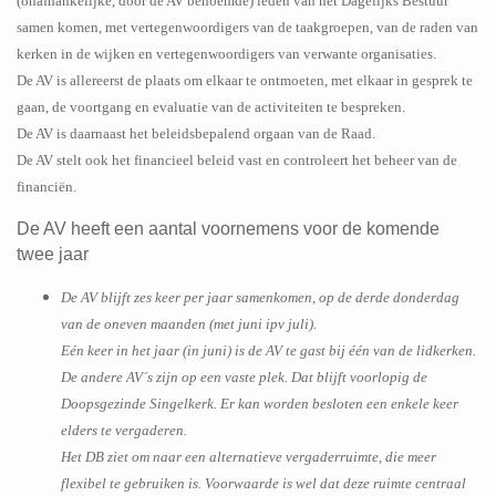
(onafhankelijke, door de AV benoemde) leden van het Dagelijks Bestuur
samen komen, met vertegenwoordigers van de taakgroepen, van de raden van
kerken in de wijken en vertegenwoordigers van verwante organisaties.
De AV is allereerst de plaats om elkaar te ontmoeten, met elkaar in gesprek te
gaan, de voortgang en evaluatie van de activiteiten te bespreken.
De AV is daarnaast het beleidsbepalend orgaan van de Raad.
De AV stelt ook het financieel beleid vast en controleert het beheer van de
financiën.
De AV heeft een aantal voornemens voor de komende
twee jaar
De AV blijft zes keer per jaar samenkomen, op de derde donderdag
van de oneven maanden (met juni ipv juli).
Eén keer in het jaar (in juni) is de AV te gast bij één van de lidkerken.
De andere AV´s zijn op een vaste plek. Dat blijft voorlopig de
Doopsgezinde Singelkerk. Er kan worden besloten een enkele keer
elders te vergaderen.
Het DB ziet om naar een alternatieve vergaderruimte, die meer
flexibel te gebruiken is. Voorwaarde is wel dat deze ruimte centraal