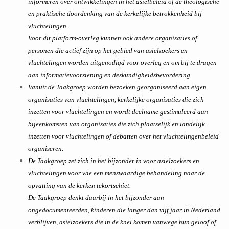
informeren over ontwikkelingen in het asielbeleid of de theologische
en praktische doordenking van de kerkelijke betrokkenheid bij
vluchtelingen.
Voor dit platform-overleg kunnen ook andere organisaties of
personen die actief zijn op het gebied van asielzoekers en
vluchtelingen worden uitgenodigd voor overleg en om bij te dragen
aan informatievoorziening en deskundigheidsbevordering.
Vanuit de Taakgroep worden bezoeken georganiseerd aan eigen
organisaties van vluchtelingen, kerkelijke organisaties die zich
inzetten voor vluchtelingen en wordt deelname gestimuleerd aan
bijeenkomsten van organisaties die zich plaatselijk en landelijk
inzetten voor vluchtelingen of debatten over het vluchtelingenbeleid
organiseren.
De Taakgroep zet zich in het bijzonder in voor asielzoekers en
vluchtelingen voor wie een menswaardige behandeling naar de
opvatting van de kerken tekortschiet.
De Taakgroep denkt daarbij in het bijzonder aan
ongedocumenteerden, kinderen die langer dan vijf jaar in Nederland
verblijven, asielzoekers die in de knel komen vanwege hun geloof of