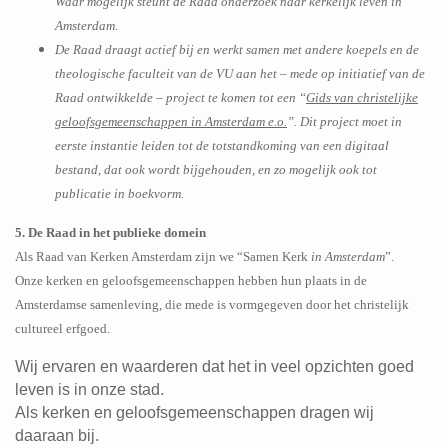
Waar mogelijk steunt de Raad onderzoek naar kerkelijk leven in
Amsterdam.
De Raad draagt actief bij en werkt samen met andere koepels en de
theologische faculteit van de VU aan het – mede op initiatief van de
Raad ontwikkelde – project te komen tot een “
Gids van christelijke
geloofsgemeenschappen in Amsterdam e.o.
”. Dit project moet in
eerste instantie leiden tot de totstandkoming van een digitaal
bestand, dat ook wordt bijgehouden, en zo mogelijk ook tot
publicatie in boekvorm.
5. De Raad in het publieke domein
Als Raad van Kerken Amsterdam zijn we “Samen Kerk
in Amsterdam
”.
Onze kerken en geloofsgemeenschappen hebben hun plaats in de
Amsterdamse samenleving, die mede is vormgegeven door het christelijk
cultureel erfgoed.
Wij ervaren en waarderen dat het in veel opzichten goed
leven is in onze stad.
Als kerken en geloofsgemeenschappen dragen wij
daaraan bij.