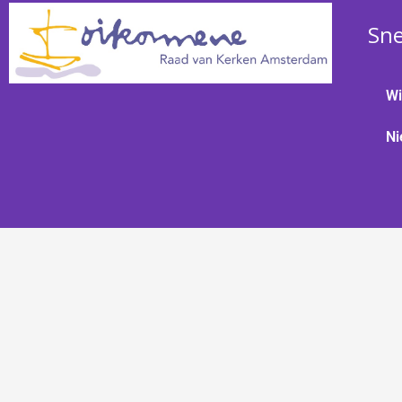
Sne
Wi
Ni