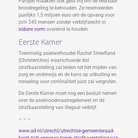
Partijen maakten ook geld vrij om de bed-bad-
broodregeling te behouden. Ze reserveerden
jaarlijks 1,5 miljoen euro om de opvang voor
zo’n 245 mensen zonder verblijfsrecht in
sobere vorm
overeind te houden.
Eerste Kamer
Toenmalig asielwethouder Rachel Streefland
(ChristenUnie) waarschuwde dat
strafbaarstelling zal leiden tot het mijden van
zorg en onderwijs en de kans op uitbuiting en
ronseling voor criminaliteit juist zal vergroten.
De Eerste Kamer moet nog een besluit nemen
over de asielnoodmaatregelenwet en de
strafbaarstelling van illegaal verblijf.
– – –
www.ad.nl/utrecht/utrechtse-gemeenteraad-
keert-zich-opnieuw-tegen-strafbaarstelling-van-