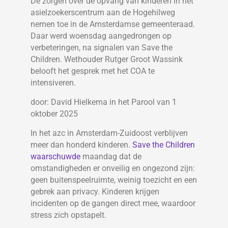
De zorgen over de opvang van kinderen in het
asielzoekerscentrum aan de Hogehilweg
nemen toe in de Amsterdamse gemeenteraad.
Daar werd woensdag aangedrongen op
verbeteringen, na signalen van Save the
Children. Wethouder Rutger Groot Wassink
belooft het gesprek met het COA te
intensiveren.
door: David Hielkema in het Parool van 1
oktober 2025
In het azc in Amsterdam-Zuidoost verblijven
meer dan honderd kinderen.
Save the Children
waarschuwde
maandag dat de
omstandigheden er onveilig en ongezond zijn:
geen buitenspeelruimte, weinig toezicht en een
gebrek aan privacy. Kinderen krijgen
incidenten op de gangen direct mee, waardoor
stress zich opstapelt.