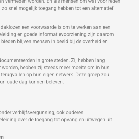
len vermeden worden. En als mensen om wat voor reden
j zo snel mogelijk toegang hebben tot een alternatief
an daklozen een voorwaarde is om te werken aan een
egeleiding en goede informatievoorziening zijn daarom
 bieden blijven mensen in beeld bij de overheid en
documenteerden in grote steden. Zij hebben lang
r worden, hebben zij steeds meer moeite om in hun
 terugvallen op hun eigen netwerk. Deze groep zou
 hun oude dag kunnen beleven.
nder verblijfsvergunning, ook ouderen
leiding over de toegang tot opvang en uitwegen uit
en