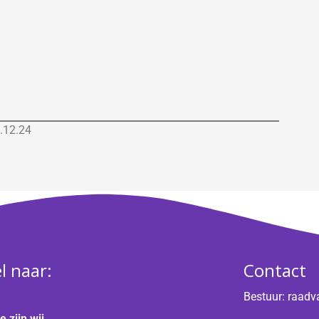
8.12.24
l naar:
Contact
Bestuur:
raadv
e zijn wij