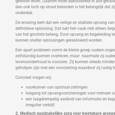
gewoon leven. Daarom moet dakloosheid in alle geval
dan ook toch op straat belanden is het belangrijk dat zi
onderdak.
De ervaring leert dat een veilige en stabiele opvang v
definitieve oplossing. Dat lukt hen vaak niet alleen; b
van het grootste belang. Door opvang en begeleiding te
kunnen sneller oplossingen gerealiseerd worden.
Een apart probleem vormt de kleine groep oudere onge
zelfstandig kunnen overleven, maar naarmate zij oude
levensonderhoud te voorzien. Zij kunnen steeds minder
geholpen zijn met een voorziening waardoor zij rustig
Concreet vragen wij:
voorkomen van opstraat-zettingen
toegang tot opvangvoorzieningen voor mensen zo
een laagdrempelig aanbod van informatie en bege
irregulier verblijf
2. Medisch noodzakelijke zorg voor kwetsbare groep