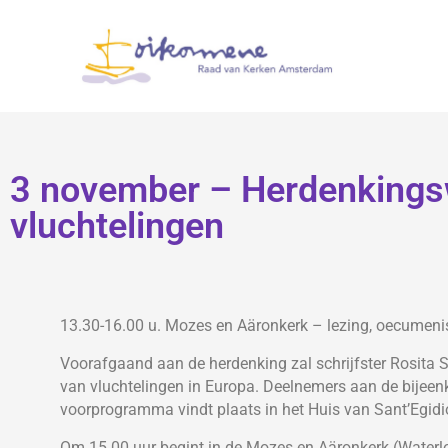
3 november – Herdenkin
vluchtelingen
13.30-16.00 u. Mozes en Aäronkerk – lezing, oecumeni
Voorafgaand aan de herdenking zal schrijfster Rosita 
van vluchtelingen in Europa. Deelnemers aan de bijeen
voorprogramma vindt plaats in het Huis van Sant’Egidio
Om 15.00 uur begint in de Mozes en Aäronkerk (Waterl