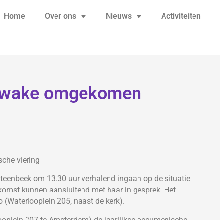
Home
Over ons
Nieuws
Activiteiten
gswake omgekomen
sche viering
Steenbeek om 13.30 uur verhalend ingaan op de situatie
komst kunnen aansluitend met haar in gesprek. Het
 (Waterlooplein 205, naast de kerk).
ooplein 207 te Amsterdam) de jaarlijkse oecumenische