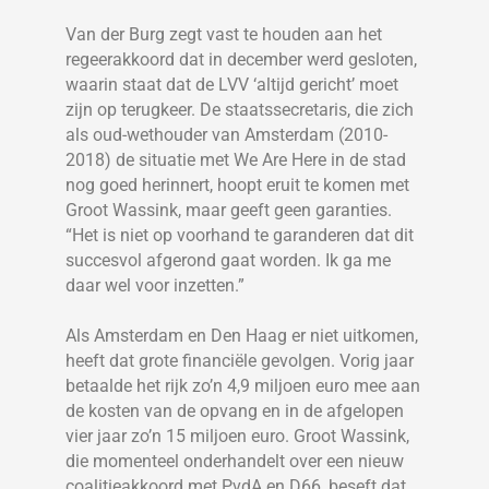
Van der Burg zegt vast te houden aan het
regeerakkoord dat in december werd gesloten,
waarin staat dat de LVV ‘altijd gericht’ moet
zijn op terugkeer. De staatssecretaris, die zich
als oud-wethouder van Amsterdam (2010-
2018) de situatie met We Are Here in de stad
nog goed herinnert, hoopt eruit te komen met
Groot Wassink, maar geeft geen garanties.
“Het is niet op voorhand te garanderen dat dit
succesvol afgerond gaat worden. Ik ga me
daar wel voor inzetten.”
Als Amsterdam en Den Haag er niet uitkomen,
heeft dat grote financiële gevolgen. Vorig jaar
betaalde het rijk zo’n 4,9 miljoen euro mee aan
de kosten van de opvang en in de afgelopen
vier jaar zo’n 15 miljoen euro. Groot Wassink,
die momenteel onderhandelt over een nieuw
coalitieakkoord met PvdA en D66, beseft dat