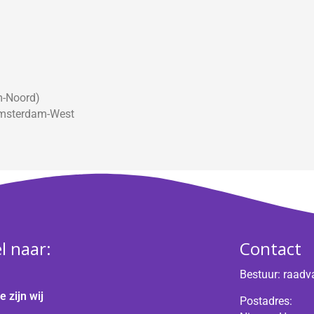
m-Noord)
Amsterdam-West
l naar:
Contact
Bestuur:
raadv
e zijn wij
Postadres: