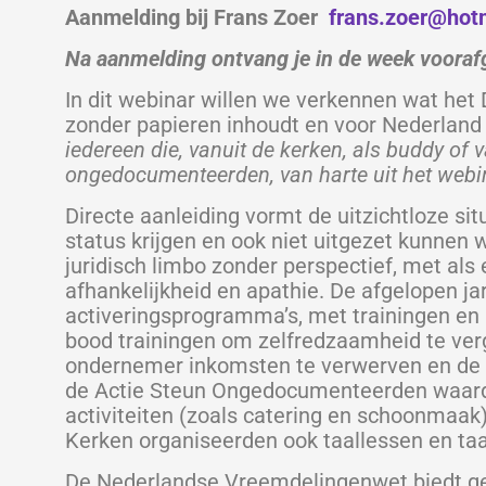
Aanmelding bij Frans Zoer
frans.zoer@hot
Na aanmelding ontvang je in de week vooraf
In dit webinar willen we verkennen wat het
zonder papieren inhoudt en voor Nederlan
iedereen die, vanuit de kerken, als buddy of v
ongedocumenteerden, van harte uit het webin
Directe aanleiding vormt de uitzichtloze si
status krijgen en ook niet uitgezet kunnen wo
juridisch limbo zonder perspectief, met als
afhankelijkheid en apathie. De afgelopen 
activeringsprogramma’s, met trainingen en 
bood trainingen om zelfredzaamheid te verg
ondernemer inkomsten te verwerven en de 
de Actie Steun Ongedocumenteerden waardo
activiteiten (zoals catering en schoonmaak
Kerken organiseerden ook taallessen en t
De Nederlandse Vreemdelingenwet biedt gee