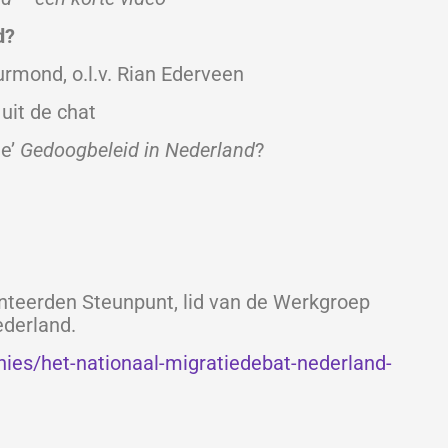
d?
mond, o.l.v. Rian Ederveen
it de chat
e’
Gedoogbeleid in Nederland
?
nteerden Steunpunt, lid van de Werkgroep
ederland.
inies/het-nationaal-migratiedebat-nederland-