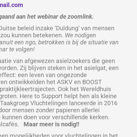
mail.com
gaand aan het webinar de zoomlink.
 Duitse beleid inzake ‘Duldung’ van mensen
d zou kunnen betekenen.
We nodigen
anuit een ngo, betrokken is bij de situatie van
ar te volgen!
tuatie van afgewezen asielzoekers die geen
rden. Zij blijven steken in het asielgat, een
 effect: een leven van ongezonde
jaren ontwikkelden het ASKV en BOOST
praktijkleertrajecten. Ook het Wereldhuis
roten. Here to Support helpt hen als kleine
Taakgroep Vluchtelingen lanceerde in 2016
or mensen zonder papieren allerlei
) kunnen doen voor verschillende kerken.
aalcafés.
Maar meer is nodig!!
n mogelijkheden voor vluchtelingen in het