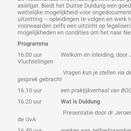
asielgat. Biedt het Duitse Duldung een goe
wettelijke mogelijkheid voor ongedocument
uitzetting – opleidingen te volgen en werk 
voorwaarden zelfs een uitzicht op legaliser
mogelijkheden en condities om het naar Ne
Programma
16.00 uur Welkom en inleiding, door Ja
Vluchtelingen
Vragen kun je stellen via de chat; 
gesprek gebracht
16.10 uur
een praktijkverhaal van BOO
16.20 uur
Wat is Duldung
Presentatie door dr Jeroen Doomer
de UvA
16.40 uur
werken aan zelfredzaamheid