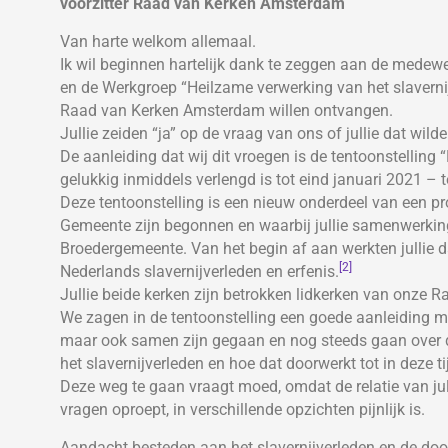
voorzitter Raad van Kerken Amsterdam
Van harte welkom allemaal.
Ik wil beginnen hartelijk dank te zeggen aan de mede
en de Werkgroep “Heilzame verwerking van het slavernij
Raad van Kerken Amsterdam willen ontvangen.
Jullie zeiden “ja” op de vraag van ons of jullie dat wild
De aanleiding dat wij dit vroegen is de tentoonstelling 
gelukkig inmiddels verlengd is tot eind januari 2021 – te
Deze tentoonstelling is een nieuw onderdeel van een pro
Gemeente zijn begonnen en waarbij jullie samenwerki
Broedergemeente. Van het begin af aan werkten jullie d
[2]
Nederlands slavernijverleden en erfenis.
Jullie beide kerken zijn betrokken lidkerken van onze R
We zagen in de tentoonstelling een goede aanleiding meer
maar ook samen zijn gegaan en nog steeds gaan over de
het slavernijverleden en hoe dat doorwerkt tot in deze ti
Deze weg te gaan vraagt moed, omdat de relatie van jull
vragen oproept, in verschillende opzichten pijnlijk is.
Aandacht besteden aan het slavernijverleden en de doo