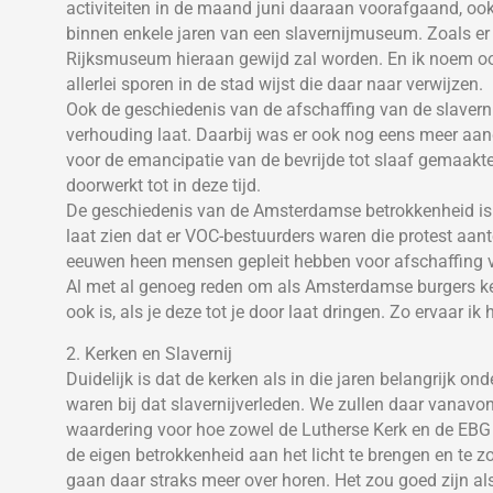
activiteiten in de maand juni daaraan voorafgaand, oo
binnen enkele jaren van een slavernijmuseum. Zoals er 
Rijksmuseum hieraan gewijd zal worden. En ik noem oo
allerlei sporen in de stad wijst die daar naar verwijzen.
Ook de geschiedenis van de afschaffing van de slavernij 
verhouding laat. Daarbij was er ook nog eens meer aan
voor de emancipatie van de bevrijde tot slaaf gemaakte
doorwerkt tot in deze tijd.
De geschiedenis van de Amsterdamse betrokkenheid is 
laat zien dat er VOC-bestuurders waren die protest aan
eeuwen heen mensen gepleit hebben voor afschaffing van
Al met al genoeg reden om als Amsterdamse burgers ken
ook is, als je deze tot je door laat dringen. Zo ervaar ik h
2. Kerken en Slavernij
Duidelijk is dat de kerken als in die jaren belangrijk o
waren bij dat slavernijverleden. We zullen daar vanavo
waardering voor hoe zowel de Lutherse Kerk en de EBG 
de eigen betrokkenheid aan het licht te brengen en te zoe
gaan daar straks meer over horen. Het zou goed zijn a