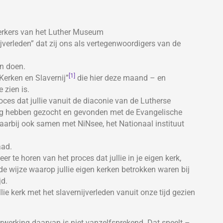
werkers van het Luther Museum
verleden” dat zij ons als vertegenwoordigers van de
en doen.
[1]
“Kerken en Slavernij”
die hier deze maand – en
 zien is.
ces dat jullie vanuit de diaconie van de Lutherse
ng hebben gezocht en gevonden met de Evangelische
aarbij ook samen met NiNsee, het Nationaal instituut
aad.
 te horen van het proces dat jullie in je eigen kerk,
 wijze waarop jullie eigen kerken betrokken waren bij
jd.
ie kerk met het slavernijverleden vanuit onze tijd gezien
rwerking daarvan is niet vanzelfsprekend. Dat speelt –