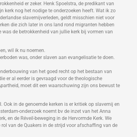
okkenheid er zeker. Henk Spoelstra, de predikant van
jn kerk nog het nodige te onderzoeken heeft. Wat ik zo
derlandse slavernijverleden, geldt misschien niet voor
erken die zich later in ons land rond migranten hebben
 was de betrokkenheid van jullie kerk bij vormen van
en, wil ik nu noemen.
s verboden was, onder slaven aan evangelisatie te doen.
 onderbouwing van het goed recht op het bestaan van
e er al eerder is gevraagd voor de theologische
Apartheid, moet dit een waarschuwing zijn ons bewust te
. Ook in de genoemde kerken is er kritiek op slavernij en
msterdam-onderzoek noemt bv de inzet van het Anna
erk, en de Réveil-beweging in de Hervormde Kerk. We
rol van de Quakers in de strijd voor afschaffing van de