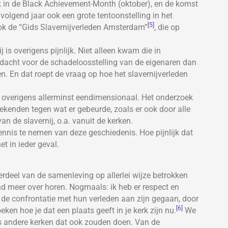
k in de Black Achievement-Month (oktober), en de komst
volgend jaar ook een grote tentoonstelling in het
[5]
k de “Gids Slavernijverleden Amsterdam”
, die op
is overigens pijnlijk. Niet alleen kwam die in
dacht voor de schadeloosstelling van de eigenaren dan
n. En dat roept de vraag op hoe het slavernijverleden
overigens allerminst eendimensionaal. Het onderzoek
tekenden tegen wat er gebeurde, zoals er ook door alle
 de slavernij, o.a. vanuit de kerken.
nis te nemen van deze geschiedenis. Hoe pijnlijk dat
et in ieder geval.
nderdeel van de samenleving op allerlei wijze betrokken
nd meer over horen. Nogmaals: ik heb er respect en
de confrontatie met hun verleden aan zijn gegaan, door
[6]
ken hoe je dat een plaats geeft in je kerk zijn nu.
We
ls andere kerken dat ook zouden doen. Van de