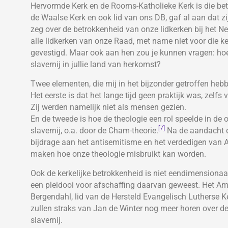
Hervormde Kerk en de Rooms-Katholieke Kerk is die betr
de Waalse Kerk en ook lid van ons DB, gaf al aan dat zi
zeg over de betrokkenheid van onze lidkerken bij het Ne
alle lidkerken van onze Raad, met name niet voor die k
gevestigd. Maar ook aan hen zou je kunnen vragen: hoe
slavernij in jullie land van herkomst?
Twee elementen, die mij in het bijzonder getroffen hebb
Het eerste is dat het lange tijd geen praktijk was, zelf
Zij werden namelijk niet als mensen gezien.
En de tweede is hoe de theologie een rol speelde in de
[7]
slavernij, o.a. door de Cham-theorie.
Na de aandacht di
bijdrage aan het antisemitisme en het verdedigen van 
maken hoe onze theologie misbruikt kan worden.
Ook de kerkelijke betrokkenheid is niet eendimensionaal
een pleidooi voor afschaffing daarvan geweest. Het A
Bergendahl, lid van de Hersteld Evangelisch Lutherse K
zullen straks van Jan de Winter nog meer horen over de 
slavernij.