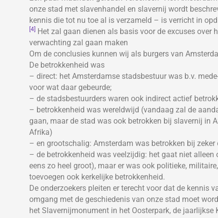
onze stad met slavenhandel en slavernij wordt beschre
kennis die tot nu toe al is verzameld – is verricht in 
[4]
Het zal gaan dienen als basis voor de excuses over
verwachting zal gaan maken
Om de conclusies kunnen wij als burgers van Amsterda
De betrokkenheid was
– direct: het Amsterdamse stadsbestuur was b.v. mede
voor wat daar gebeurde;
– de stadsbestuurders waren ook indirect actief betrok
– betrokkenheid was wereldwijd (vandaag zal de aanda
gaan, maar de stad was ook betrokken bij slavernij in A
Afrika)
– en grootschalig: Amsterdam was betrokken bij zeker 
– de betrokkenheid was veelzijdig: het gaat niet allee
eens zo heel groot), maar er was ook politieke, militaire,
toevoegen ook kerkelijke betrokkenheid.
De onderzoekers pleiten er terecht voor dat de kennis 
omgang met de geschiedenis van onze stad moet worden
het Slavernijmonument in het Oosterpark, de jaarlijkse K