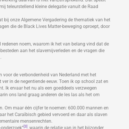
j teleurstellend kleine delegatie vanuit de Raad
t bij onze Algemene Vergadering de thematiek van het
ragen die de Black Lives Matter-beweging oproept, door
al redenen noem, waarom ik het van belang vind dat de
esteden aan het slavernijverleden en de vragen die
.
n voor de verbondenheid van Nederland met het
t ver in de negentiende eeuw. Toen ik op school zat en
cht. Ik ervaar het nu als een goeddeels verzwegen
waarin ons land graag anderen de les las als het om
en. Om maar één cijfer te noemen: 600.000 mannen en
aar het Caraïbisch gebied vervoerd en daar als slaven
lementaire mensenrechten.
[3]
-onderzoek”
, waarin de relatie van in het bijzonder