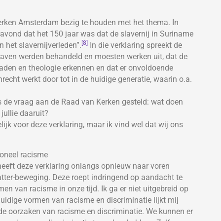
Kerken Amsterdam bezig te houden met het thema. In
vond dat het 150 jaar was dat de slavernij in Suriname
[8]
 het slavernijverleden”.
In die verklaring spreekt de
laven werden behandeld en moesten werken uit, dat de
aden en theologie erkennen en dat er onvoldoende
recht werkt door tot in de huidige generatie, waarin o.a.
 is de vraag aan de Raad van Kerken gesteld: wat doen
jullie daaruit?
jk voor deze verklaring, maar ik vind wel dat wij ons
ioneel racisme
heeft deze verklaring onlangs opnieuw naar voren
atter-beweging. Deze roept indringend op aandacht te
en van racisme in onze tijd. Ik ga er niet uitgebreid op
 huidige vormen van racisme en discriminatie lijkt mij
de oorzaken van racisme en discriminatie. We kunnen er