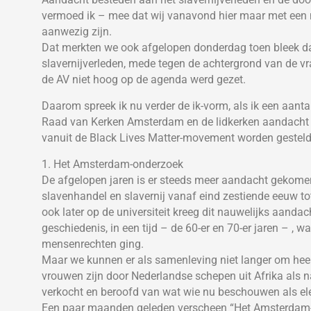
vermoed ik – mee dat wij vanavond hier maar met een mi
aanwezig zijn.
Dat merkten we ook afgelopen donderdag toen bleek da
slavernijverleden, mede tegen de achtergrond van de v
de AV niet hoog op de agenda werd gezet.
Daarom spreek ik nu verder de ik-vorm, als ik een aant
Raad van Kerken Amsterdam en de lidkerken aandacht b
vanuit de Black Lives Matter-movement worden gesteld
1. Het Amsterdam-onderzoek
De afgelopen jaren is er steeds meer aandacht gekome
slavenhandel en slavernij vanaf eind zestiende eeuw to
ook later op de universiteit kreeg dit nauwelijks aanda
geschiedenis, in een tijd – de 60-er en 70-er jaren – , 
mensenrechten ging.
Maar we kunnen er als samenleving niet langer om he
vrouwen zijn door Nederlandse schepen uit Afrika als n
verkocht en beroofd van wat wie nu beschouwen als e
Een paar maanden geleden verscheen “Het Amsterdam