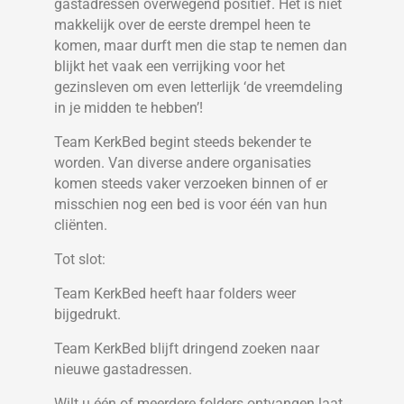
gastadressen overwegend positief. Het is niet
makkelijk over de eerste drempel heen te
komen, maar durft men die stap te nemen dan
blijkt het vaak een verrijking voor het
gezinsleven om even letterlijk ‘de vreemdeling
in je midden te hebben’!
Team KerkBed begint steeds bekender te
worden. Van diverse andere organisaties
komen steeds vaker verzoeken binnen of er
misschien nog een bed is voor één van hun
cliënten.
Tot slot:
Team KerkBed heeft haar folders weer
bijgedrukt.
Team KerkBed blijft dringend zoeken naar
nieuwe gastadressen.
Wilt u één of meerdere folders ontvangen laat