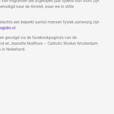
an migranten die afgelopen jaar tijdens hun tocht zijn
enodigd naar de Amstel, waar we in stilte
slechts een beperkt aantal mensen fysiek aanwezig zijn
egidio.nl
rden gevolgd via de facebookpagina’s van de
and en Jeanette Noëlhuis – Catholic Worker Amsterdam
 in Nederland.