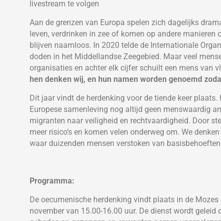
livestream te volgen
Aan de grenzen van Europa spelen zich dagelijks drama’
leven, verdrinken in zee of komen op andere manieren 
blijven naamloos. In 2020 telde de Internationale Organi
doden in het Middellandse Zeegebied. Maar veel mensen
organisaties en achter elk cijfer schuilt een mens van 
hen denken wij, en hun namen worden genoemd zodat 
Dit jaar vindt de herdenking voor de tiende keer plaats.
Europese samenleving nog altijd geen menswaardig ant
migranten naar veiligheid en rechtvaardigheid. Door s
meer risico’s en komen velen onderweg om. We denken i
waar duizenden mensen verstoken van basisbehoeften op
Programma:
De oecumenische herdenking vindt plaats in de Mozes 
november van 15.00-16.00 uur. De dienst wordt geleid d