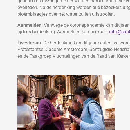
gebeden en gezongen en er worden namen voorgelezen v
overleden. Na de herdenking worden alle bezoekers uitg
bloemblaadjes over het water zullen uitstrooien.
Aanmelden
: Vanwege de coronapandemie kan dit jaar 
tijdens herdenking. Aanmelden kan per mail:
info@sant
Livestream
: De herdenking kan dit jaar echter live wo
Protestantse Diaconie Amsterdam, Sant’Egidio Nederl
en de Taakgroep Vluchtelingen van de Raad van Kerken