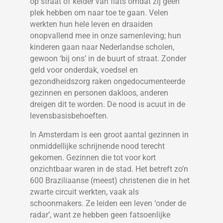
op straat of kelder van flats omdat zij geen
plek hebben om naar toe te gaan. Velen
werkten hun hele leven en draaiden
onopvallend mee in onze samenleving; hun
kinderen gaan naar Nederlandse scholen,
gewoon ‘bij ons’ in de buurt of straat. Zonder
geld voor onderdak, voedsel en
gezondheidszorg raken ongedocumenteerde
gezinnen en personen dakloos, anderen
dreigen dit te worden. De nood is acuut in de
levensbasisbehoeften.
In Amsterdam is een groot aantal gezinnen in
onmiddellijke schrijnende nood terecht
gekomen. Gezinnen die tot voor kort
onzichtbaar waren in de stad. Het betreft zo’n
600 Braziliaanse (meest) christenen die in het
zwarte circuit werkten, vaak als
schoonmakers. Ze leiden een leven ‘onder de
radar’, want ze hebben geen fatsoenlijke