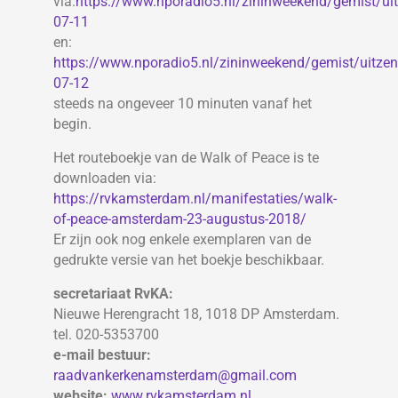
via:
https://www.nporadio5.nl/zininweekend/gemist/u
07-11
en:
https://www.nporadio5.nl/zininweekend/gemist/uitz
07-12
steeds na ongeveer 10 minuten vanaf het
begin.
Het routeboekje van de Walk of Peace is te
downloaden via:
https://rvkamsterdam.nl/manifestaties/walk-
of-peace-amsterdam-23-augustus-2018/
Er zijn ook nog enkele exemplaren van de
gedrukte versie van het boekje beschikbaar.
secretariaat RvKA:
Nieuwe Herengracht 18, 1018 DP Amsterdam.
tel. 020-5353700
e-mail bestuur:
raadvankerkenamsterdam@gmail.com
website:
www.rvkamsterdam.nl