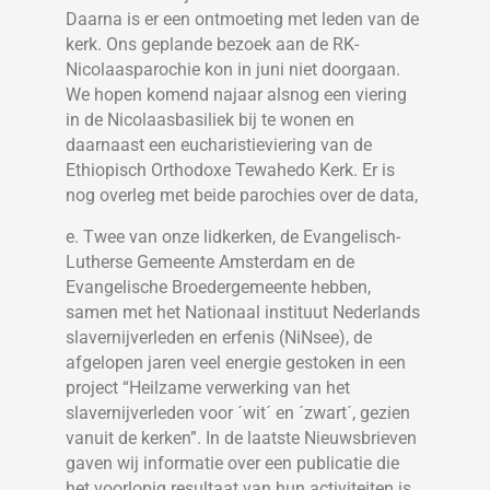
Daarna is er een ontmoeting met leden van de
kerk. Ons geplande bezoek aan de RK-
Nicolaasparochie kon in juni niet doorgaan.
We hopen komend najaar alsnog een viering
in de Nicolaasbasiliek bij te wonen en
daarnaast een eucharistieviering van de
Ethiopisch Orthodoxe Tewahedo Kerk. Er is
nog overleg met beide parochies over de data,
e. Twee van onze lidkerken, de Evangelisch-
Lutherse Gemeente Amsterdam en de
Evangelische Broedergemeente hebben,
samen met het Nationaal instituut Nederlands
slavernijverleden en erfenis (NiNsee), de
afgelopen jaren veel energie gestoken in een
project “Heilzame verwerking van het
slavernijverleden voor ´wit´ en ´zwart´, gezien
vanuit de kerken”. In de laatste Nieuwsbrieven
gaven wij informatie over een publicatie die
het voorlopig resultaat van hun activiteiten is.