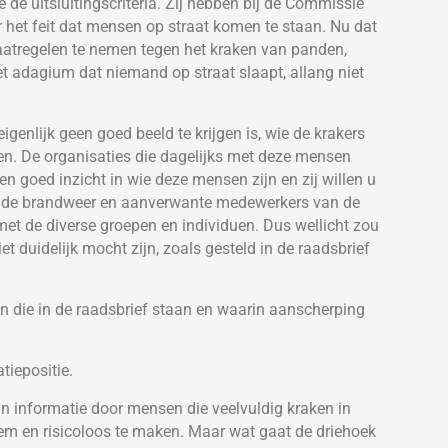
e de uitsluitingscriteria. Zij hebben bij de Commissie
et feit dat mensen op straat komen te staan. Nu dat
maatregelen te nemen tegen het kraken van panden,
t adagium dat niemand op straat slaapt, allang niet
eigenlijk geen goed beeld te krijgen is, wie de krakers
onen. De organisaties die dagelijks met deze mensen
n goed inzicht in wie deze mensen zijn en zij willen u
n, de brandweer en aanverwante medewerkers van de
et de diverse groepen en individuen. Dus wellicht zou
iet duidelijk mocht zijn, zoals gesteld in de raadsbrief
ten die in de raadsbrief staan en waarin aanscherping
tiepositie.
 in informatie door mensen die veelvuldig kraken in
em en risicoloos te maken. Maar wat gaat de driehoek