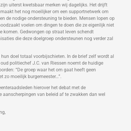
ijn uiterst kwetsbaar merken wij dagelijks. Het drijft
 maakt het nog moeilijker om een supportnetwerk om
en de nodige ondersteuning te bieden. Mensen lopen op
noodzaakt voelen om dingen te doen die ze eigenlijk niet
 te komen. Gedwongen op straat leven schendt
saties die deze doelgroep ondersteunen nog verder zal
un doel totaal voorbijschieten. In de brief zelf wordt al
 oud politiechef J.C. van Riessen noemt de huidige
n woorden: “De groep waar het om gaat heeft geen
et zo moeilijk burgemeester…”.
enteraadsleden hierover het debat met de
e aanscherpingen van beleid af te zwakken dan wel
ng,