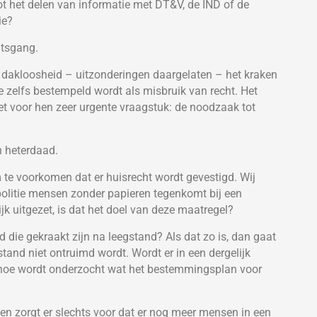
tot het delen van informatie met DT&V, de IND of de
ie?
htsgang.
de dakloosheid – uitzonderingen daargelaten – het kraken
 zelfs bestempeld wordt als misbruik van recht. Het
et voor hen zeer urgente vraagstuk: de noodzaak tot
n heterdaad.
 te voorkomen dat er huisrecht wordt gevestigd. Wij
 politie mensen zonder papieren tegenkomt bij een
jk uitgezet, is dat het doel van deze maatregel?
die gekraakt zijn na leegstand? Als dat zo is, dan gaat
gstand niet ontruimd wordt. Wordt er in een dergelijk
 hoe wordt onderzocht wat het bestemmingsplan voor
n zorgt er slechts voor dat er nog meer mensen in een