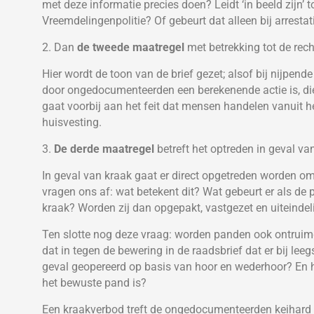
met deze informatie precies doen? Leidt ‘in beeld zijn’ 
Vreemdelingenpolitie? Of gebeurt dat alleen bij arrestat
2. Dan
de tweede maatregel
met betrekking tot de rec
Hier wordt de toon van de brief gezet; alsof bij nijpen
door ongedocumenteerden een berekenende actie is, die
gaat voorbij aan het feit dat mensen handelen vanuit h
huisvesting.
3.
De derde maatregel
betreft het optreden in geval va
In geval van kraak gaat er direct opgetreden worden om
vragen ons af: wat betekent dit? Wat gebeurt er als de
kraak? Worden zij dan opgepakt, vastgezet en uiteindeli
Ten slotte nog deze vraag: worden panden ook ontruimd 
dat in tegen de bewering in de raadsbrief dat er bij lee
geval geopereerd op basis van hoor en wederhoor? En
het bewuste pand is?
Een kraakverbod treft de ongedocumenteerden keihard e