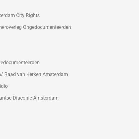
terdam City Rights
kameroverleg Ongedocumenteerden
Ongedocumenteerden
gen/ Raad van Kerken Amsterdam
idio
stantse Diaconie Amsterdam