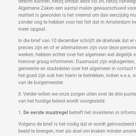
terecht kunnen, hetzij omdat deze vol zit, hetzij vanweg
Algemene Zaken een aantal malen gewaarschuwd voor h
realiteit is geworden is het vreemd om dan eenzijdig 
zonder oog te hebben voor het feit dat in Amsterdam he
meer opgaat.
In die brief van 10 december schrijft de driehoek dat er 
precies zijn en of er alternatieven zijn voor deze pers
werken, hebben echter over het algemeen wel degelijk ee
hierover graag informeren. Daarnaast zijn wijkagente
gemeente en stadsdelen over het algemeen in contact m
het goed zijn ook hen hierin te betrekken, indien e.e.a. n
van de burgemeester.
II. Verder willen we onze zorgen uiten over de drie pun
van het huidige beleid wordt voorgesteld.
1.
De eerste maatregel
betreft het investeren in informa
Volgens de brief is het nodig dat er wordt geïnvesteerd
beeld te brengen, met als doel om kraken minder anoni