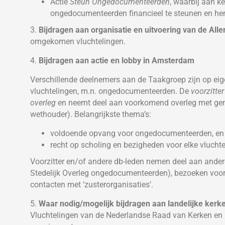
Actie
Steun Ongedocumenteerden
, waarbij aan k
ongedocumenteerden financieel te steunen en he
3.
Bijdragen aan organisatie en uitvoering van de All
omgekomen vluchtelingen.
4.
Bijdragen aan actie en lobby in Amsterdam
Verschillende deelnemers aan de Taakgroep zijn op eig
vluchtelingen, m.n. ongedocumenteerden. De
voorzitte
overleg
en neemt deel aan voorkomend overleg met ge
wethouder). Belangrijkste thema’s:
voldoende opvang voor ongedocumenteerden, en 
recht op scholing en bezigheden voor elke vlucht
Voorzitter en/of andere db-leden nemen deel aan ande
Stedelijk Overleg ongedocumenteerden), bezoeken v
contacten met ‘zusterorganisaties’.
5.
Waar nodig/mogelijk bijdragen aan landelijke kerkel
Vluchtelingen van de Nederlandse Raad van Kerken en