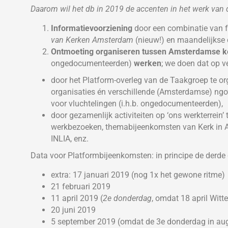
Daarom wil het db in 2019 de accenten in het werk van d
Informatievoorziening
door een combinatie van 
van Kerken Amsterdam
(nieuw!) en maandelijks
Ontmoeting organiseren tussen Amsterdamse ke
ongedocumenteerden)
werken
; we doen dat op v
door het Platform-overleg van de Taakgroep te orga
organisaties én verschillende (Amsterdamse) ngo’
voor vluchtelingen (i.h.b. ongedocumenteerden),
door gezamenlijk activiteiten op ‘ons werkterrein’
werkbezoeken, themabijeenkomsten van Kerk in Ac
INLIA, enz.
Data voor Platformbijeenkomsten: in principe de der
extra: 17 januari 2019 (nog 1x het gewone ritme)
21 februari 2019
11 april 2019 (
2e donderdag
, omdat 18 april Witt
20 juni 2019
5 september 2019 (omdat de 3e donderdag in aug