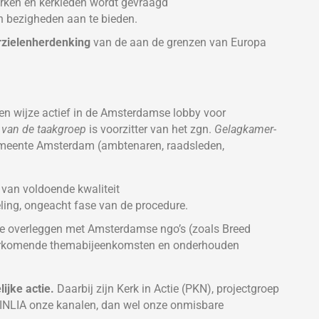
erken en kerkleden wordt gevraagd
n bezigheden aan te bieden.
erzielenherdenking
van de aan de grenzen van Europa
en wijze actief in de Amsterdamse lobby voor
r van de taakgroep
is voorzitter van het zgn.
Gelagkamer-
meente Amsterdam (ambtenaren, raadsleden,
van voldoende kwaliteit
eling, ongeacht fase van de procedure.
re overleggen met Amsterdamse ngo’s (zoals Breed
oorkomende themabijeenkomsten en onderhouden
ijke actie.
Daarbij zijn Kerk in Actie (PKN), projectgroep
 INLIA onze kanalen, dan wel onze onmisbare