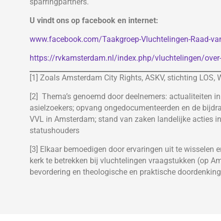
sparringpartners.
U vindt ons op facebook en internet:
www.facebook.com/Taakgroep-Vluchtelingen-Raad-v
https://rvkamsterdam.nl/index.php/vluchtelingen/over
[1] Zoals Amsterdam City Rights, ASKV, stichting LOS, 
[2] Thema’s genoemd door deelnemers: actualiteiten i
asielzoekers; opvang ongedocumenteerden en de bijdra
VVL in Amsterdam; stand van zaken landelijke acties i
statushouders
[3] Elkaar bemoedigen door ervaringen uit te wisselen 
kerk te betrekken bij vluchtelingen vraagstukken (op A
bevordering en theologische en praktische doordenking 