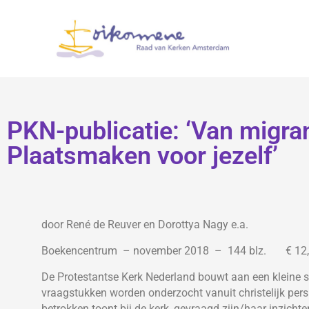
PKN-publicatie: ‘Van migran
Plaatsmaken voor jezelf’
door René de Reuver en Dorottya Nagy e.a.
Boekencentrum – november 2018 – 144 blz. € 12,9
De Protestantse Kerk Nederland bouwt aan een kleine s
vraagstukken worden onderzocht vanuit christelijk perspe
betrokken toont bij de kerk, gevraagd zijn/haar inzichte