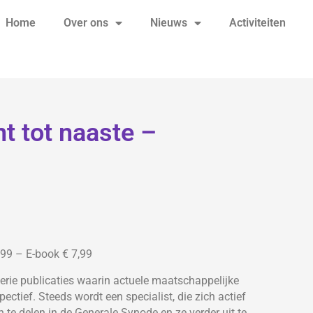
Home
Over ons
Nieuws
Activiteiten
t tot naaste –
9 – E-book € 7,99
erie publicaties waarin actuele maatschappelijke
ctief. Steeds wordt een specialist, die zich actief
n te delen in de Generale Synode en ze verder uit te