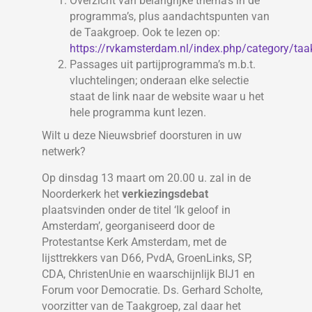
Overzicht van belangrijke thema’s in de
programma’s, plus aandachtspunten van
de Taakgroep. Ook te lezen op:
https://rvkamsterdam.nl/index.php/category/taa
Passages uit partijprogramma’s m.b.t.
vluchtelingen; onderaan elke selectie
staat de link naar de website waar u het
hele programma kunt lezen.
Wilt u deze Nieuwsbrief doorsturen in uw
netwerk?
Op dinsdag 13 maart om 20.00 u. zal in de
Noorderkerk het
verkiezingsdebat
plaatsvinden onder de titel ‘Ik geloof in
Amsterdam’, georganiseerd door de
Protestantse Kerk Amsterdam, met de
lijsttrekkers van D66, PvdA, GroenLinks, SP,
CDA, ChristenUnie en waarschijnlijk BIJ1 en
Forum voor Democratie. Ds. Gerhard Scholte,
voorzitter van de Taakgroep, zal daar het