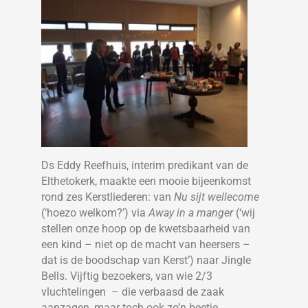
Ds Eddy Reefhuis, interim predikant van de
Elthetokerk, maakte een mooie bijeenkomst
rond zes Kerstliederen: van
Nu sijt wellecome
(‘hoezo welkom?’) via
Away in a manger
(‘wij
stellen onze hoop op de kwetsbaarheid van
een kind – niet op de macht van heersers –
dat is de boodschap van Kerst’) naar Jingle
Bells. Vijftig bezoekers, van wie 2/3
vluchtelingen – die verbaasd de zaak
aanzagen, maar toch ook zo’n beetje