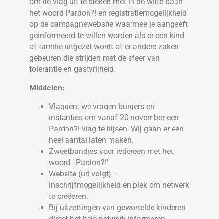
om de vlag uit te steken met in de witte baan
het woord Pardon?! en registratiemogelijkheid
op de campagnewebsite waarmee je aangeeft
geinformeerd te willen worden als er een kind
of familie uitgezet wordt of er andere zaken
gebeuren die strijden met de sfeer van
tolerantie en gastvrijheid.
Middelen:
Vlaggen: we vragen burgers en
instanties om vanaf 20 november een
Pardon?! vlag te hijsen. Wij gaan er een
heel aantal laten maken.
Zweetbandjes voor iedereen met het
woord ‘ Pardon?!’
Website (url volgt) –
inschrijfmogelijkheid en plek om netwerk
te creëeren.
Bij uitzettingen van gewortelde kinderen
direct het hele netwerk informeren.