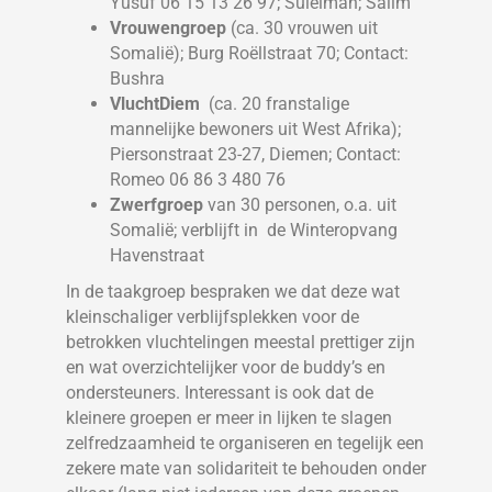
Yusuf 06 15 13 26 97; Suleiman; Salim
Vrouwengroep
(ca. 30 vrouwen uit
Somalië); Burg Roëllstraat 70; Contact:
Bushra
VluchtDiem
(ca. 20 franstalige
mannelijke bewoners uit West Afrika);
Piersonstraat 23-27, Diemen; Contact:
Romeo 06 86 3 480 76
Zwerfgroep
van 30 personen, o.a. uit
Somalië; verblijft in de Winteropvang
Havenstraat
In de taakgroep bespraken we dat deze wat
kleinschaliger verblijfsplekken voor de
betrokken vluchtelingen meestal prettiger zijn
en wat overzichtelijker voor de buddy’s en
ondersteuners. Interessant is ook dat de
kleinere groepen er meer in lijken te slagen
zelfredzaamheid te organiseren en tegelijk een
zekere mate van solidariteit te behouden onder