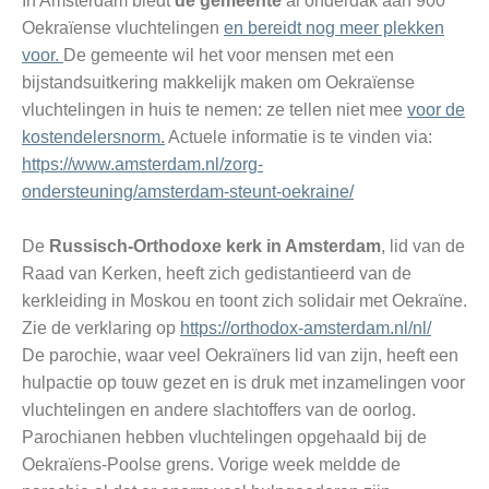
In Amsterdam biedt
de gemeente
al onderdak aan 900
Oekraïense vluchtelingen
en bereidt nog meer plekken
voor.
De gemeente wil het voor mensen met een
bijstandsuitkering makkelijk maken om Oekraïense
vluchtelingen in huis te nemen: ze tellen niet mee
voor de
kostendelersnorm.
Actuele informatie is te vinden via:
https://www.amsterdam.nl/zorg-
ondersteuning/amsterdam-steunt-oekraine/
De
Russisch-Orthodoxe kerk in Amsterdam
, lid van de
Raad van Kerken, heeft zich gedistantieerd van de
kerkleiding in Moskou en toont zich solidair met Oekraïne.
Zie de verklaring op
https://orthodox-amsterdam.nl/nl/
De parochie, waar veel Oekraïners lid van zijn, heeft een
hulpactie op touw gezet en is druk met inzamelingen voor
vluchtelingen en andere slachtoffers van de oorlog.
Parochianen hebben vluchtelingen opgehaald bij de
Oekraïens-Poolse grens. Vorige week meldde de